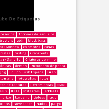
ube De Etiquetas
ccesorios
Acciones de señuelos
tractant
atún
black bass
lack Minnow
calamares
cañas
arretes
casting
Crankbaits
razy Sand Eel
Criaturas de vinilo
rónicas
denton
Diccionario de pesca
ging
Equipo Fiiish España
Fiiish
otografia
fotografias
fotos
otos de capturas
Herramientas
HMKL
berux
IFTTT
Instagram
Jerkbaits
umprize
kuroshio
Lipless
lucio
ticias
Novedades
Nudos
pargo