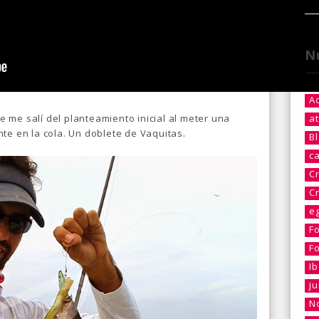
N
A
 me salí del planteamiento inicial al meter una
at
te en la cola. Un doblete de Vaquitas.
B
c
C
C
e
F
F
I
j
No