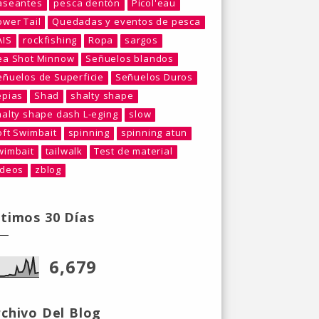
aseantes
pesca dentón
Picol'eau
ower Tail
Quedadas y eventos de pesca
AIS
rockfishing
Ropa
sargos
ea Shot Minnow
Señuelos blandos
eñuelos de Superficie
Señuelos Duros
epias
Shad
shalty shape
halty shape dash L-eging
slow
oft Swimbait
spinning
spinning atun
wimbait
tailwalk
Test de material
ideos
zblog
ltimos 30 Días
6,679
rchivo Del Blog