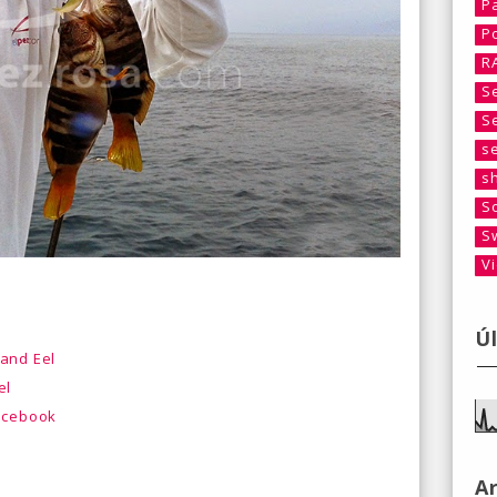
P
P
R
S
S
s
s
S
S
V
Ú
and Eel
el
Facebook
A