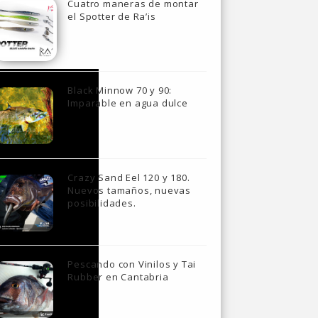
Cuatro maneras de montar
el Spotter de Ra’is
Black Minnow 70 y 90:
Imparable en agua dulce
Crazy Sand Eel 120 y 180.
Nuevos tamaños, nuevas
posibilidades.
Pescando con Vinilos y Tai
Rubber en Cantabria