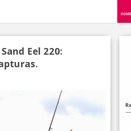
HOM
Sand Eel 220:
apturas.
R