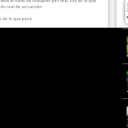
ante el nado de cualquier pez real. Eso es lo que
nado real de un Lanzón.
o de lo que pasó.