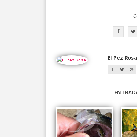
— C
El Pez Ros
ENTRAD