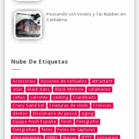
Pescando con Vinilos y Tai Rubber en
Cantabria
Nube De Etiquetas
Accesorios
Acciones de señuelos
attractant
atún
black bass
Black Minnow
calamares
cañas
carretes
casting
Crankbaits
Crazy Sand Eel
Criaturas de vinilo
Crónicas
denton
Diccionario de pesca
eging
Equipo Fiiish España
Fiiish
Fotografia
fotografias
fotos
Fotos de capturas
Herramientas
HMKL
Iberux
IFTTT
Instagram