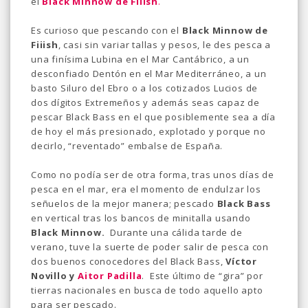
el
Black Minnow de Fiiish
.
Es curioso que pescando con el
Black Minnow de
Fiiish
, casi sin variar tallas y pesos, le des pesca a
una finísima Lubina en el Mar Cantábrico, a un
desconfiado Dentón en el Mar Mediterráneo, a un
basto Siluro del Ebro o a los cotizados Lucios de
dos dígitos Extremeños y además seas capaz de
pescar Black Bass en el que posiblemente sea a día
de hoy el más presionado, explotado y porque no
decirlo, “reventado” embalse de España.
Como no podía ser de otra forma, tras unos días de
pesca en el mar, era el momento de endulzar los
señuelos de la mejor manera; pescado
Black Bass
en vertical tras los bancos de minitalla usando
Black Minnow.
Durante una cálida tarde de
verano, tuve la suerte de poder salir de pesca con
dos buenos conocedores del Black Bass,
Víctor
Novillo y
Aitor Padilla
. Este último de “gira” por
tierras nacionales en busca de todo aquello apto
para ser pescado.