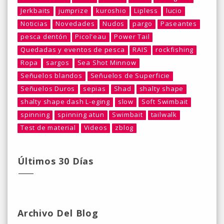
Jerkbaits
jumprize
kuroshio
Lipless
lucio
Noticias
Novedades
Nudos
pargo
Paseantes
pesca dentón
Picol'eau
Power Tail
Quedadas y eventos de pesca
RAIS
rockfishing
Ropa
sargos
Sea Shot Minnow
Señuelos blandos
Señuelos de Superficie
Señuelos Duros
sepias
Shad
shalty shape
shalty shape dash L-eging
slow
Soft Swimbait
spinning
spinning atun
Swimbait
tailwalk
Test de material
Videos
zblog
Últimos 30 Días
Archivo Del Blog