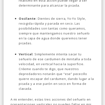
realismo en esta acción puede llegar a ser
determinante para alcanzar la picada.
Oscilante:
Dientes de sierra, Yo-Yo Style,
recogida rápida y parada en seco. Las
posibilidades son tantas como queramos,
siempre que mantengamos nuestro señuelo
en la capa de agua donde queremos tener
picadas.
Vertical:
Simplemente intenta sacar tu
señuelo de ese cardumen de minitalla a toda
velocidad, en vertical hacia la superficie.
Créeme cuando te digo, que nuestros
depredadores notarán que “ese” pececillo
quiere escapar del cardumen, dando lugar a la
picada y a ese parón en seco en forma de
clavada.
A mi entender, estas tres acciones del señuelo en
presentaciones verticales no pueden faltar en mis