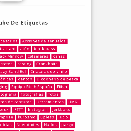
ube De Etiquetas
ccesorios
Acciones de señuelos
tractant
atún
black bass
lack Minnow
calamares
cañas
arretes
casting
Crankbaits
razy Sand Eel
Criaturas de vinilo
rónicas
denton
Diccionario de pesca
ging
Equipo Fiiish España
Fiiish
otografia
fotografias
fotos
otos de capturas
Herramientas
HMKL
berux
IFTTT
Instagram
Jerkbaits
umprize
kuroshio
Lipless
lucio
ticias
Novedades
Nudos
pargo