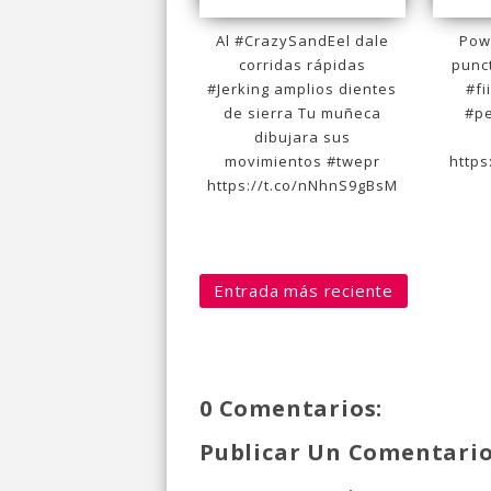
Al #CrazySandEel dale
Powe
corridas rápidas
punc
#Jerking amplios dientes
#fi
de sierra Tu muñeca
#p
dibujara sus
movimientos #twepr
https
https://t.co/nNhnS9gBsM
Entrada más reciente
0 Comentarios:
Publicar Un Comentari