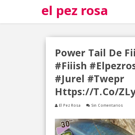
el pez rosa
Power Tail De Fii
#fiiish #elpezr
#jurel #twepr
Https://t.co/ZL
El Pez Rosa
Sin Comentarios