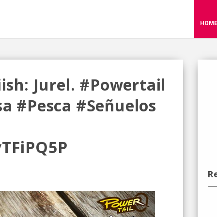
HOM
ish: Jurel. #powertail
osa #pesca #señuelos
yTFiPQ5P
R