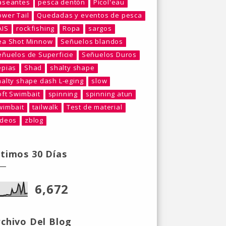
aseantes
pesca dentón
Picol'eau
ower Tail
Quedadas y eventos de pesca
AIS
rockfishing
Ropa
sargos
ea Shot Minnow
Señuelos blandos
eñuelos de Superficie
Señuelos Duros
epias
Shad
shalty shape
halty shape dash L-eging
slow
oft Swimbait
spinning
spinning atun
wimbait
tailwalk
Test de material
ideos
zblog
ltimos 30 Días
6,672
rchivo Del Blog