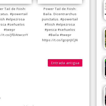
r Tail de Fiiish:
Power Tail de Fiiish:
tatus. #powertail
Baila. Dicentrarchus
iish #elpezrosa
punctatus. #powertail
esca #señuelos
#fiiish #elpezrosa
#twepr
#pesca #señuelos
://t.co/JfDAtwczrY
#Baila #twepr
https://t.co/lgcqnJICjN
Entrada antigua
o