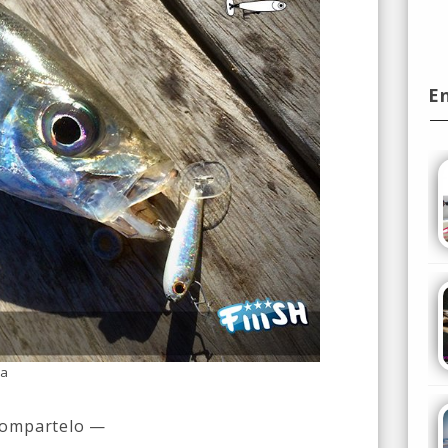
E
sa
ompartelo —