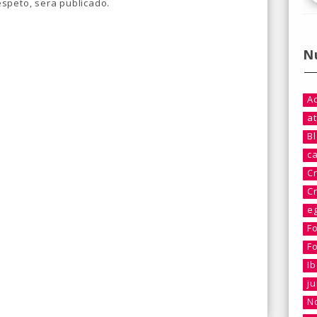
speto, sera publicado.
N
A
at
B
c
C
C
e
F
F
I
j
No