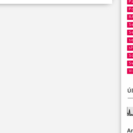
P
P
R
S
S
s
s
S
S
V
Ú
A