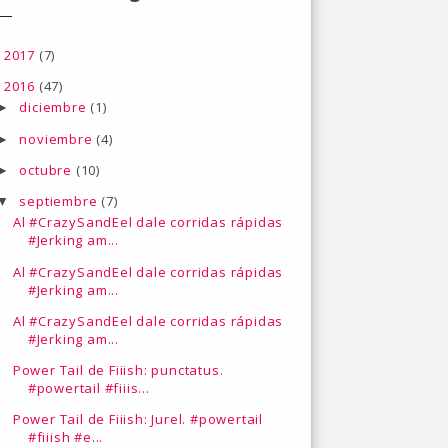
2017
(7)
►
2016
(47)
▼
diciembre
(1)
►
noviembre
(4)
►
octubre
(10)
►
septiembre
(7)
▼
Al #CrazySandEel dale corridas rápidas
#Jerking am...
Al #CrazySandEel dale corridas rápidas
#Jerking am...
Al #CrazySandEel dale corridas rápidas
#Jerking am...
Power Tail de Fiiish: punctatus.
#powertail #fiiis...
Power Tail de Fiiish: Jurel. #powertail
#fiiish #e...