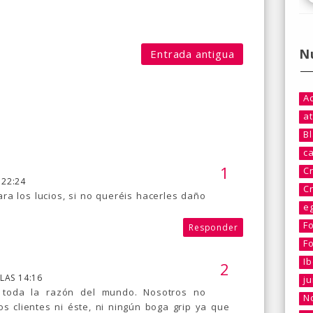
N
Entrada antigua
A
at
B
c
C
 22:24
C
ara los lucios, si no queréis hacerles daño
e
.
F
Responder
F
I
LAS 14:16
j
s toda la razón del mundo. Nosotros no
No
 clientes ni éste, ni ningún boga grip ya que