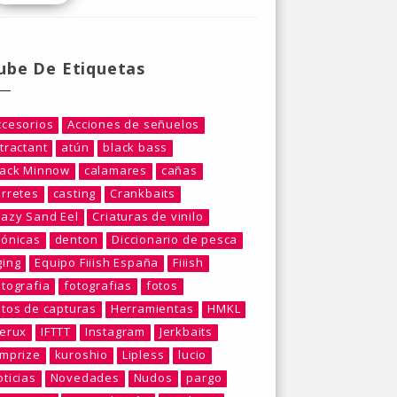
ube De Etiquetas
ccesorios
Acciones de señuelos
tractant
atún
black bass
lack Minnow
calamares
cañas
arretes
casting
Crankbaits
razy Sand Eel
Criaturas de vinilo
rónicas
denton
Diccionario de pesca
ging
Equipo Fiiish España
Fiiish
otografia
fotografias
fotos
otos de capturas
Herramientas
HMKL
berux
IFTTT
Instagram
Jerkbaits
umprize
kuroshio
Lipless
lucio
ticias
Novedades
Nudos
pargo