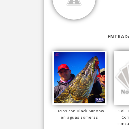
ENTRAD
Lucios con Black Minnow
SelFI
en aguas someras
Com
concu