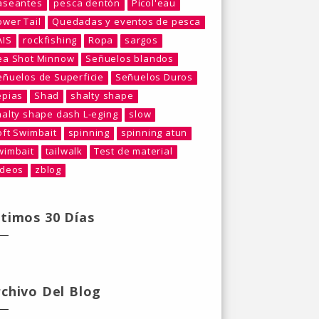
aseantes
pesca dentón
Picol'eau
ower Tail
Quedadas y eventos de pesca
AIS
rockfishing
Ropa
sargos
ea Shot Minnow
Señuelos blandos
eñuelos de Superficie
Señuelos Duros
epias
Shad
shalty shape
halty shape dash L-eging
slow
oft Swimbait
spinning
spinning atun
wimbait
tailwalk
Test de material
ideos
zblog
ltimos 30 Días
rchivo Del Blog