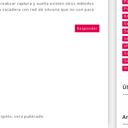
P
realizar captura y suelta existen otros métodos
P
a sacadera con red de silicona que no son para
R
S
Responder
S
s
s
S
S
V
Ú
A
speto, sera publicado.