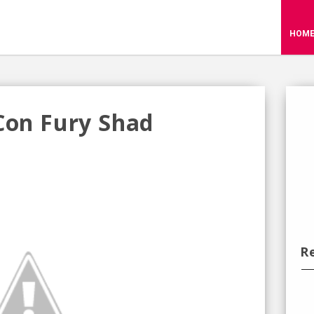
HOM
 Con Fury Shad
R