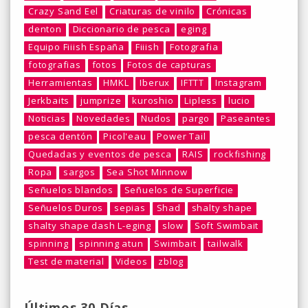
Crazy Sand Eel
Criaturas de vinilo
Crónicas
denton
Diccionario de pesca
eging
Equipo Fiiish España
Fiiish
Fotografia
fotografias
fotos
Fotos de capturas
Herramientas
HMKL
Iberux
IFTTT
Instagram
Jerkbaits
jumprize
kuroshio
Lipless
lucio
Noticias
Novedades
Nudos
pargo
Paseantes
pesca dentón
Picol'eau
Power Tail
Quedadas y eventos de pesca
RAIS
rockfishing
Ropa
sargos
Sea Shot Minnow
Señuelos blandos
Señuelos de Superficie
Señuelos Duros
sepias
Shad
shalty shape
shalty shape dash L-eging
slow
Soft Swimbait
spinning
spinning atun
Swimbait
tailwalk
Test de material
Videos
zblog
Últimos 30 Días