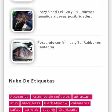
Crazy Sand Eel 120 y 180. Nuevos
tamaños, nuevas posibilidades.
Pescando con Vinilos y Tai Rubber en
Cantabria
Nube De Etiquetas
Accesorios
Acciones de señuelos
attractant
atún
black bass
Black Minnow
calamares
cañas
carretes
casting
Crankbaits