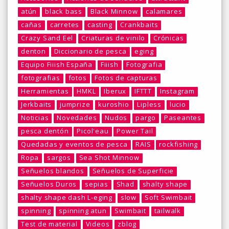
atún
black bass
Black Minnow
calamares
cañas
carretes
casting
Crankbaits
Crazy Sand Eel
Criaturas de vinilo
Crónicas
denton
Diccionario de pesca
eging
Equipo Fiiish España
Fiiish
Fotografia
fotografias
fotos
Fotos de capturas
Herramientas
HMKL
Iberux
IFTTT
Instagram
Jerkbaits
jumprize
kuroshio
Lipless
lucio
Noticias
Novedades
Nudos
pargo
Paseantes
pesca dentón
Picol'eau
Power Tail
Quedadas y eventos de pesca
RAIS
rockfishing
Ropa
sargos
Sea Shot Minnow
Señuelos blandos
Señuelos de Superficie
Señuelos Duros
sepias
Shad
shalty shape
shalty shape dash L-eging
slow
Soft Swimbait
spinning
spinning atun
Swimbait
tailwalk
Test de material
Videos
zblog