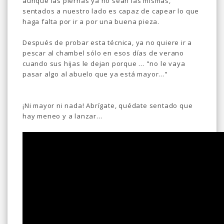
aunque las piernas ya no sean las mismas,
sentados a nuestro lado es capaz de capear lo que
haga falta por ir a por una buena pieza.
Después de probar esta técnica, ya no quiere ir a
pescar al chambel sólo en esos días de verano
cuando sus hijas le dejan porque ... "no le vaya
pasar algo al abuelo que ya está mayor..."
¡Ni mayor ni nada! Abrígate, quédate sentado que
hay meneo y a lanzar...