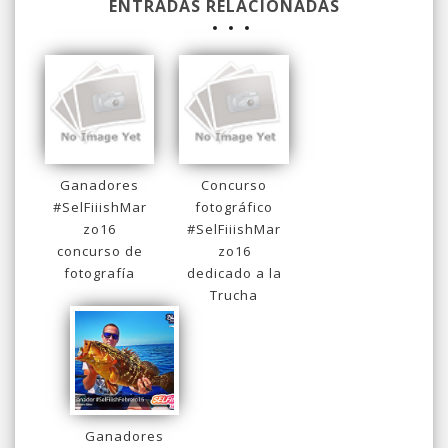
ENTRADAS RELACIONADAS
Ganadores
Concurso
#SelFiiishMar
fotográfico
zo16
#SelFiiishMar
concurso de
zo16
fotografía
dedicado a la
Trucha
Ganadores