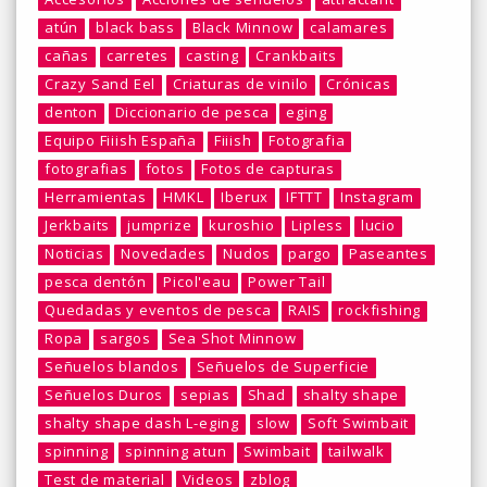
atún
black bass
Black Minnow
calamares
cañas
carretes
casting
Crankbaits
Crazy Sand Eel
Criaturas de vinilo
Crónicas
denton
Diccionario de pesca
eging
Equipo Fiiish España
Fiiish
Fotografia
fotografias
fotos
Fotos de capturas
Herramientas
HMKL
Iberux
IFTTT
Instagram
Jerkbaits
jumprize
kuroshio
Lipless
lucio
Noticias
Novedades
Nudos
pargo
Paseantes
pesca dentón
Picol'eau
Power Tail
Quedadas y eventos de pesca
RAIS
rockfishing
Ropa
sargos
Sea Shot Minnow
Señuelos blandos
Señuelos de Superficie
Señuelos Duros
sepias
Shad
shalty shape
shalty shape dash L-eging
slow
Soft Swimbait
spinning
spinning atun
Swimbait
tailwalk
Test de material
Videos
zblog