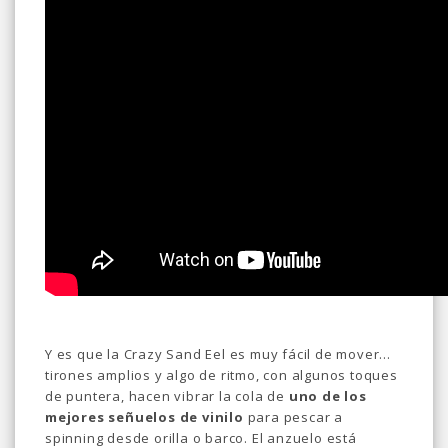
Y es que la Crazy Sand Eel es muy fácil de mover...
tirones amplios y algo de ritmo, con algunos toques
de puntera, hacen vibrar la cola de
uno de los
mejores señuelos de vinilo
para pescar a
spinning desde orilla o barco. El anzuelo está