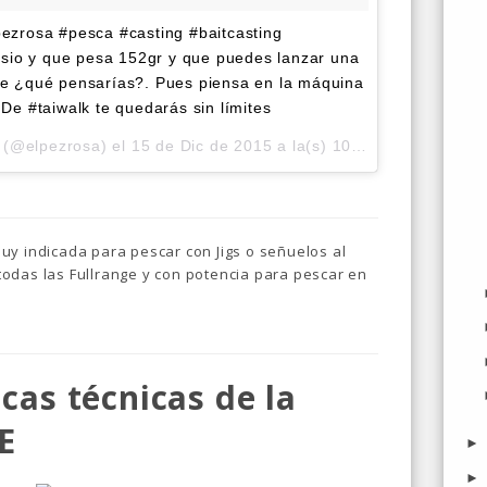
lpezrosa #pesca #casting #baitcasting
esio y que pesa 152gr y que puedes lanzar una
ente ¿qué pensarías?. Pues piensa en la máquina
e #taiwalk te quedarás sin límites
 (@elpezrosa) el
15 de Dic de 2015 a la(s) 10:44 PST
uy indicada para pescar con Jigs o señuelos al
tod
as las Fullrange y con potencia para pescar en
icas técnicas de la
E