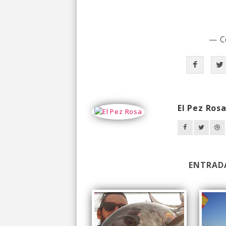
— C
El Pez Ros
ENTRAD