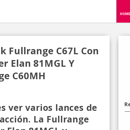
HOM
lk Fullrange C67L Con
er Elan 81MGL Y
nge C60MH
R
s ver varios lances de
acción. La Fullrange