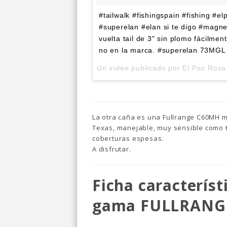
#tailwalk #fishingspain #fishing #e
#superelan #elan si te digo #magn
vuelta tail de 3" sin plomo fácilm
no en la marca. #superelan 73MGL D
Un vídeo publicado por El Pez Rosa
La otra caña es una Fullrange C60MH m
Texas, manejable, muy sensible como 
coberturas espesas.
A disfrutar.
Ficha característ
gama
FULLRANG