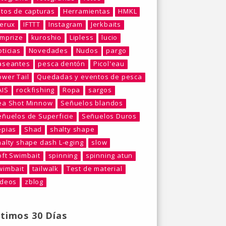
otos de capturas
Herramientas
HMKL
berux
IFTTT
Instagram
Jerkbaits
umprize
kuroshio
Lipless
lucio
ticias
Novedades
Nudos
pargo
aseantes
pesca dentón
Picol'eau
ower Tail
Quedadas y eventos de pesca
AIS
rockfishing
Ropa
sargos
ea Shot Minnow
Señuelos blandos
eñuelos de Superficie
Señuelos Duros
epias
Shad
shalty shape
halty shape dash L-eging
slow
oft Swimbait
spinning
spinning atun
wimbait
tailwalk
Test de material
ideos
zblog
ltimos 30 Días