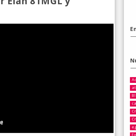
r Elan 81MGL y
E
N
A
at
B
c
C
C
e
F