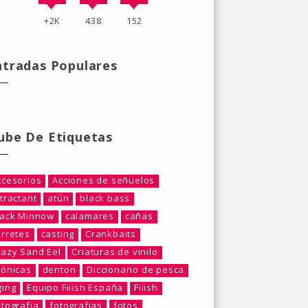
+2K
438
152
ntradas Populares
ube De Etiquetas
ccesorios
Acciones de señuelos
tractant
atún
black bass
lack Minnow
calamares
cañas
arretes
casting
Crankbaits
razy Sand Eel
Criaturas de vinilo
rónicas
denton
Diccionario de pesca
ging
Equipo Fiiish España
Fiiish
otografia
fotografias
fotos