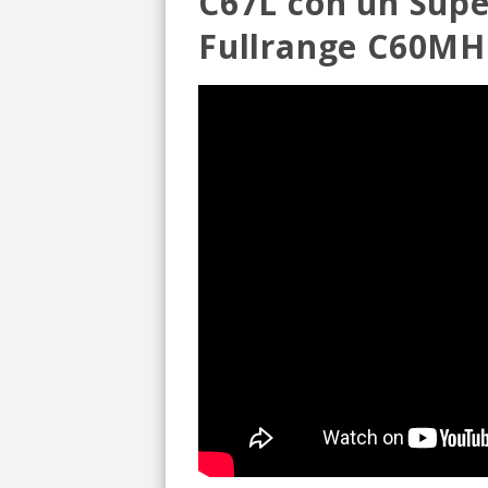
C67L con un Súpe
Fullrange C60MH