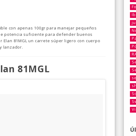
F
I
j
sible con apenas 100gr para manejar pequeños
No
de potencia suficiente para defender buenos
P
 Elan 81MGL un carrete súper ligero con cuerpo
P
y lanzador.
R
S
Elan 81MGL
S
s
s
S
S
V
Ú