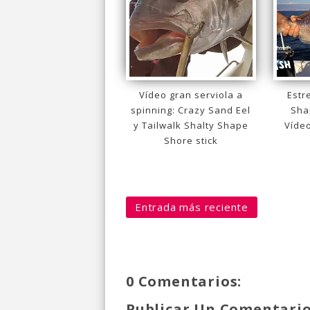
Vídeo gran serviola a
Estr
spinning: Crazy Sand Eel
Sha
y Tailwalk Shalty Shape
Vídeo
Shore stick
Entrada más reciente
0 Comentarios:
Publicar Un Comentari