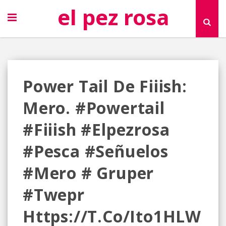
el pez rosa
Power Tail De Fiiish:
Mero. #powertail
#fiiish #elpezrosa
#pesca #señuelos
#mero # Gruper
#twepr
Https://t.co/Ito1HLW