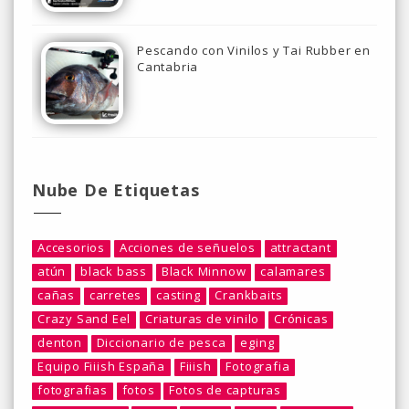
Pescando con Vinilos y Tai Rubber en
Cantabria
Nube De Etiquetas
Accesorios
Acciones de señuelos
attractant
atún
black bass
Black Minnow
calamares
cañas
carretes
casting
Crankbaits
Crazy Sand Eel
Criaturas de vinilo
Crónicas
denton
Diccionario de pesca
eging
Equipo Fiiish España
Fiiish
Fotografia
fotografias
fotos
Fotos de capturas