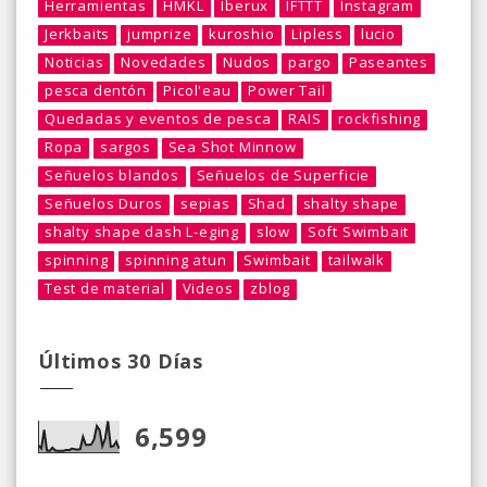
Herramientas
HMKL
Iberux
IFTTT
Instagram
Jerkbaits
jumprize
kuroshio
Lipless
lucio
Noticias
Novedades
Nudos
pargo
Paseantes
pesca dentón
Picol'eau
Power Tail
Quedadas y eventos de pesca
RAIS
rockfishing
Ropa
sargos
Sea Shot Minnow
Señuelos blandos
Señuelos de Superficie
Señuelos Duros
sepias
Shad
shalty shape
shalty shape dash L-eging
slow
Soft Swimbait
spinning
spinning atun
Swimbait
tailwalk
Test de material
Videos
zblog
Últimos 30 Días
6,599