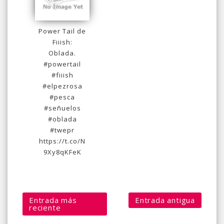
Power Tail de
Fiiish:
Oblada.
#powertail
#fiiish
#elpezrosa
#pesca
#señuelos
#oblada
#twepr
https://t.co/N
9Xy8qKFeK
Entrada más
Entrada antigua
reciente