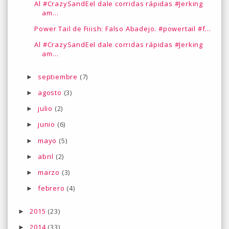
Al #CrazySandEel dale corridas rápidas #Jerking
am...
Power Tail de Fiiish: Falso Abadejo. #powertail #f...
Al #CrazySandEel dale corridas rápidas #Jerking
am...
septiembre
(7)
►
agosto
(3)
►
julio
(2)
►
junio
(6)
►
mayo
(5)
►
abril
(2)
►
marzo
(3)
►
febrero
(4)
►
2015
(23)
►
2014
(33)
►