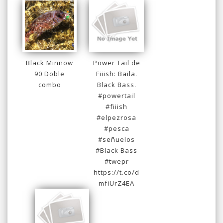
Black Minnow
Power Tail de
90 Doble
Fiiish: Baila.
combo
Black Bass.
#powertail
#fiiish
#elpezrosa
#pesca
#señuelos
#Black Bass
#twepr
https://t.co/d
mfiUrZ4EA