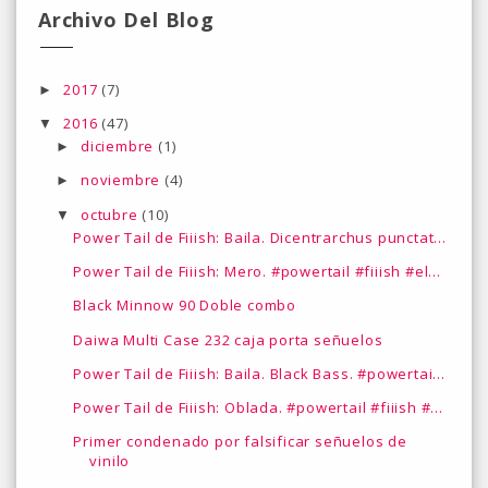
Archivo Del Blog
2017
(7)
►
2016
(47)
▼
diciembre
(1)
►
noviembre
(4)
►
octubre
(10)
▼
Power Tail de Fiiish: Baila. Dicentrarchus punctat...
Power Tail de Fiiish: Mero. #powertail #fiiish #el...
Black Minnow 90 Doble combo
Daiwa Multi Case 232 caja porta señuelos
Power Tail de Fiiish: Baila. Black Bass. #powertai...
Power Tail de Fiiish: Oblada. #powertail #fiiish #...
Primer condenado por falsificar señuelos de
vinilo