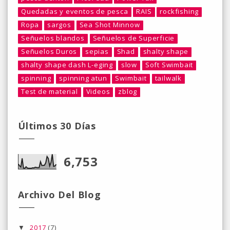
Quedadas y eventos de pesca
RAIS
rockfishing
Ropa
sargos
Sea Shot Minnow
Señuelos blandos
Señuelos de Superficie
Señuelos Duros
sepias
Shad
shalty shape
shalty shape dash L-eging
slow
Soft Swimbait
spinning
spinning atun
Swimbait
tailwalk
Test de material
Videos
zblog
Últimos 30 Días
6,753
Archivo Del Blog
2017
(7)
▼