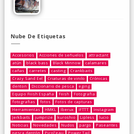
Nube De Etiquetas
Accesorios
Acciones de señuelos
attractant
atún
black bass
Black Minnow
calamares
cañas
carretes
casting
Crankbaits
Crazy Sand Eel
Criaturas de vinilo
Crónicas
denton
Diccionario de pesca
eging
Equipo Fiiish España
Fiiish
Fotografia
fotografias
fotos
Fotos de capturas
Herramientas
HMKL
Iberux
IFTTT
Instagram
Jerkbaits
jumprize
kuroshio
Lipless
lucio
Noticias
Novedades
Nudos
pargo
Paseantes
pesca dentón
Picol'eau
Power Tail