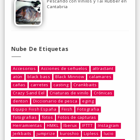
Pescando con Vinilos y Tai Rubber en
Cantabria
Nube De Etiquetas
Accesorios
Acciones de señuelos
attractant
atún
black bass
Black Minnow
calamares
cañas
carretes
casting
Crankbaits
Crazy Sand Eel
Criaturas de vinilo
Crónicas
denton
Diccionario de pesca
eging
Equipo Fiiish España
Fiiish
Fotografia
fotografias
fotos
Fotos de capturas
Herramientas
HMKL
Iberux
IFTTT
Instagram
Jerkbaits
jumprize
kuroshio
Lipless
lucio