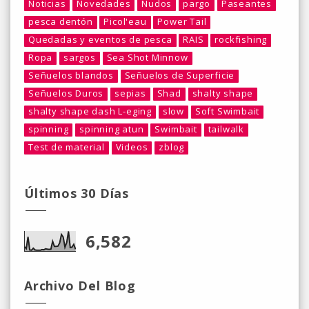
Noticias
Novedades
Nudos
pargo
Paseantes
pesca dentón
Picol'eau
Power Tail
Quedadas y eventos de pesca
RAIS
rockfishing
Ropa
sargos
Sea Shot Minnow
Señuelos blandos
Señuelos de Superficie
Señuelos Duros
sepias
Shad
shalty shape
shalty shape dash L-eging
slow
Soft Swimbait
spinning
spinning atun
Swimbait
tailwalk
Test de material
Videos
zblog
Últimos 30 Días
6,582
Archivo Del Blog